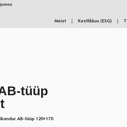
rjumaa​
Meist
Kestlikkus (ESG)
T
 AB-tüüp
t
ulikandur AB-tüüp 120×170