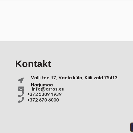
Kontakt
Valli tee 17, Vaela küla,
Kiili vald
75413
Harjumaa
info@arras.eu
+372 5309 1939
+372 670 6000