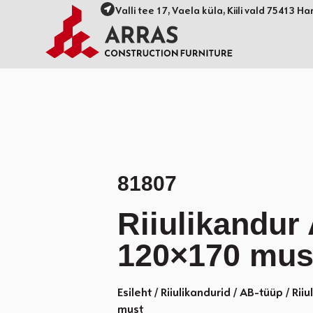
Valli tee 17, Vaela küla, Kiili vald 75413 Ha
81807
Riiulikandur
120×170 mus
Esileht
/
Riiulikandurid
/
AB-tüüp
/ Rii
must