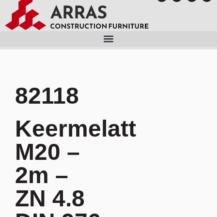
82118
Keermelatt
M20 –
2m –
ZN 4.8