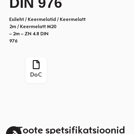
DIN 976
Esileht
/
Keermelatid
/
Keermelatt
2m
/ Keermelatt M20
– 2m – ZN 4.8 DIN
976
DoC
Toote spetsifikatsioonid